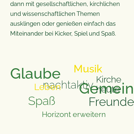
dann mit gesellschaftlichen, kirchlichen
und wissenschaftlichen Themen
ausklingen oder genießen einfach das
Miteinander bei Kicker, Spiel und Spaß.
Musik
Glaube
Kirche
nachtaktiv
Gemein
Leben
heute
Spaß
Freunde
Horizont erweitern