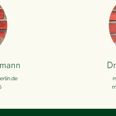
fmann
Dr
rlin.de
m
6
m