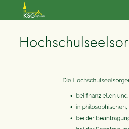
Hochschul­seelso
Die Hochschulseelsorger
bei finanziellen un
in philosophischen,
bei der Beantragun